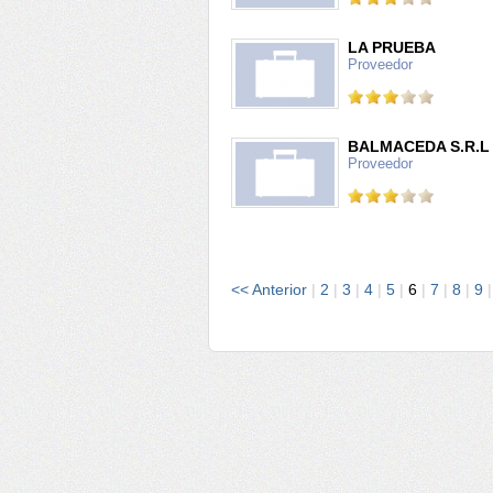
LA PRUEBA
Proveedor
BALMACEDA S.R.L
Proveedor
<< Anterior
|
2
|
3
|
4
|
5
|
6
|
7
|
8
|
9